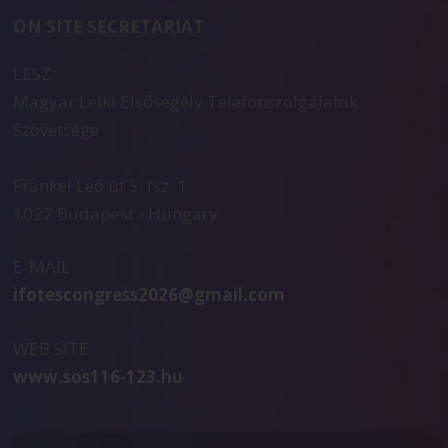
ON SITE SECRETARIAT
LESZ
Magyar Lelki Elsősegély Telefonszolgálatok
Szövetsége
Frankel Leó út 5. fsz. 1
1027 Budapest - Hungary
E-MAIL
ifotescongress2026@gmail.com
WEB SITE
www.sos116-123.hu