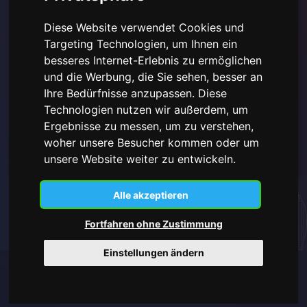
Diese Website verwendet Cookies und
Ich habe die
Datenschutzerklärung hier gelesen und
Targeting Technologien, um Ihnen ein
verstanden
und stimme der Verwendung der
besseres Internet-Erlebnis zu ermöglichen
bereitgestellten personenbezogenen Daten zu.
und die Werbung, die Sie sehen, besser an
Ihre Bedürfnisse anzupassen. Diese
Technologien nutzen wir außerdem, um
Ergebnisse zu messen, um zu verstehen,
Abonnieren
woher unsere Besucher kommen oder um
unsere Website weiter zu entwickeln.
Alle akzeptieren
Fortfahren ohne Zustimmung
Einstellungen ändern
All Rights Reserved © 2026 IFOTES
Privacy Policy
|
Cookie Policy