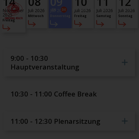
KI und
14
08
09
10
11
12
Realität
EN
DE
IT
FR
HU
ES
November
Juli 2026
Juli 2026
Juli 2026
Juli 2026
Juli 2026
2025
Mittwoch
Donnerstag
Freitag
Samstag
Sonntag
Freitag
9. Juli 2026
9:00 - 10:30
Hauptveranstaltung
10:30 - 11:00 Coffee Break
11:00 - 12:30 Plenarsitzung