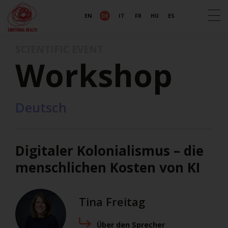
EN
DE
IT
FR
HU
ES
SCIENTIFIC EVENT
Workshop
Deutsch
Digitaler Kolonialismus – die
menschlichen Kosten von KI
Tina Freitag
Über den Sprecher