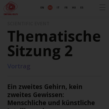
EN
DE
IT
FR
HU
ES
SCIENTIFIC EVENT
Thematische
Sitzung 2
Vortrag
Ein zweites Gehirn, kein
zweites Gewissen:
Menschliche und künstliche