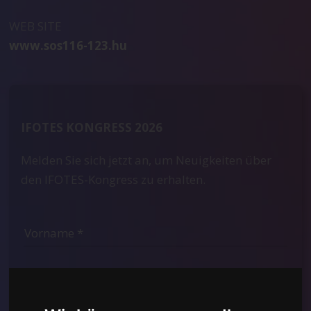
WEB SITE
www.sos116-123.hu
IFOTES KONGRESS 2026
Melden Sie sich jetzt an, um Neuigkeiten über
den IFOTES-Kongress zu erhalten.