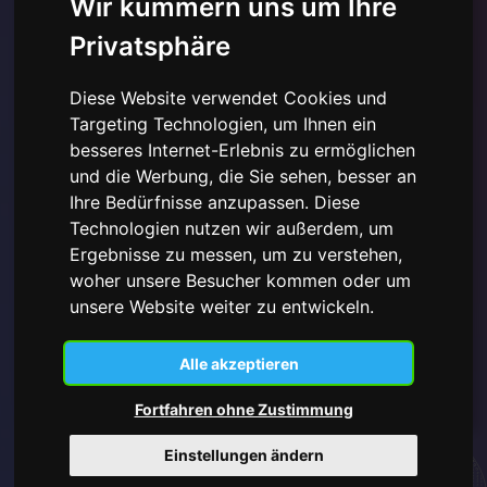
Wir kümmern uns um Ihre
Privatsphäre
Diese Website verwendet Cookies und
Targeting Technologien, um Ihnen ein
besseres Internet-Erlebnis zu ermöglichen
und die Werbung, die Sie sehen, besser an
Ihre Bedürfnisse anzupassen. Diese
Ich habe die
Datenschutzerklärung hier gelesen und
verstanden
und stimme der Verwendung der
Technologien nutzen wir außerdem, um
bereitgestellten personenbezogenen Daten zu.
Ergebnisse zu messen, um zu verstehen,
woher unsere Besucher kommen oder um
unsere Website weiter zu entwickeln.
Abonnieren
Alle akzeptieren
Fortfahren ohne Zustimmung
Einstellungen ändern