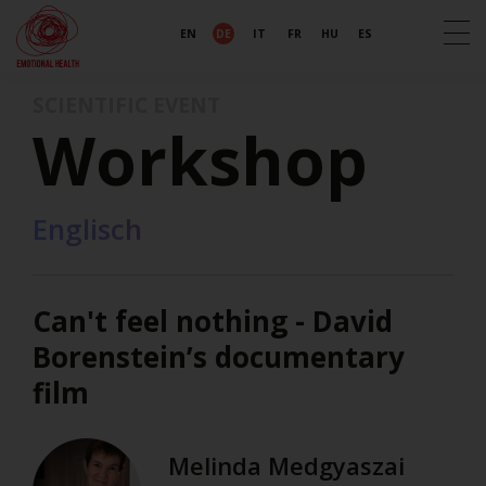
EN
DE
IT
FR
HU
ES
SCIENTIFIC EVENT
Workshop
Englisch
Can't feel nothing - David
Borenstein’s documentary
film
Melinda Medgyaszai