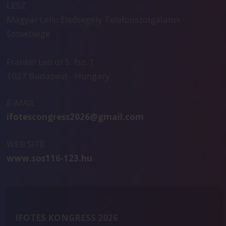
LESZ
Magyar Lelki Elsősegély Telefonszolgálatok
Szövetsége
Frankel Leó út 5. fsz. 1
1027 Budapest - Hungary
E-MAIL
ifotescongress2026@gmail.com
WEB SITE
www.sos116-123.hu
IFOTES KONGRESS 2026