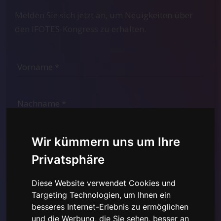
Melden Sie sich jetzt an, um Neuigkeiten über
den IFOTES-Kongress zu erhalten.
Wir kümmern uns um Ihre
Privatsphäre
Diese Website verwendet Cookies und
Targeting Technologien, um Ihnen ein
besseres Internet-Erlebnis zu ermöglichen
Ich habe die
Datenschutzerklärung hier gelesen und
und die Werbung, die Sie sehen, besser an