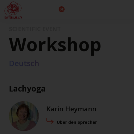
EN
DE
IT
FR
HU
ES
SCIENTIFIC EVENT
Workshop
Deutsch
Lachyoga
Karin Heymann
Über den Sprecher