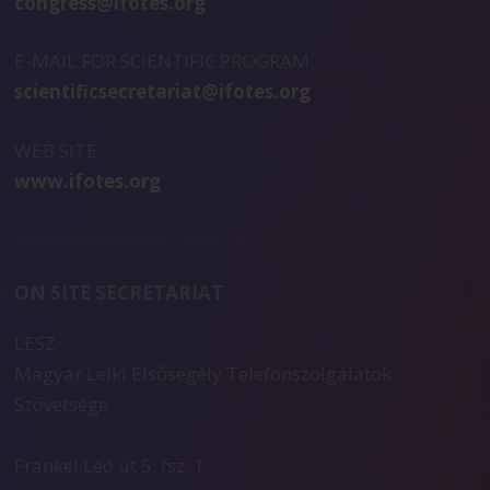
congress@ifotes.org
E-MAIL FOR SCIENTIFIC PROGRAM
scientificsecretariat@ifotes.org
WEB SITE
www.ifotes.org
ON SITE SECRETARIAT
LESZ
Magyar Lelki Elsősegély Telefonszolgálatok
Szövetsége
Frankel Leó út 5. fsz. 1