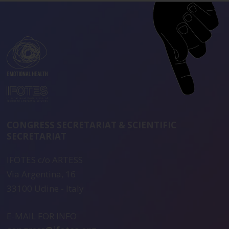
CONGRESS SECRETARIAT & SCIENTIFIC
SECRETARIAT
IFOTES c/o ARTESS
Via Argentina, 16
33100 Udine - Italy
E-MAIL FOR INFO