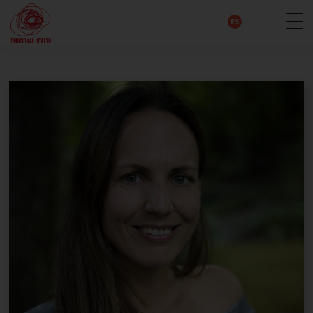
EN
DE
IT
FR
HU
ES