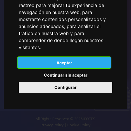
rastreo para mejorar tu experiencia de
navegación en nuestra web, para
mostrarte contenidos personalizados y
He leído y comprendido la
Política de Privacidad
mostrada aquí
y doy mi consentimiento para el uso de
anuncios adecuados, para analizar el
los datos personales proporcionados.
tráfico en nuestra web y para
comprender de donde llegan nuestros
visitantes.
Suscribirse
Aceptar
Continuar sin aceptar
Configurar
All Rights Reserved © 2026 IFOTES
Privacy Policy
|
Cookie Policy