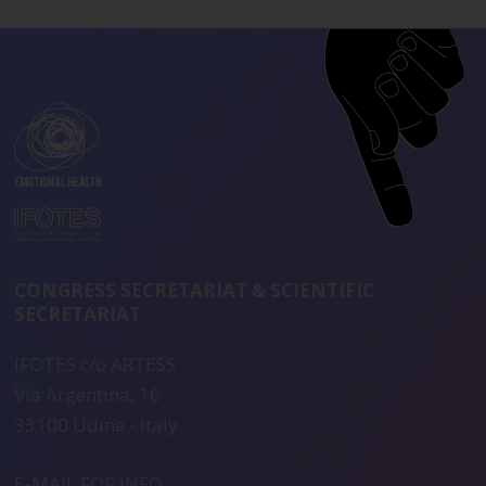
CONGRESS SECRETARIAT & SCIENTIFIC
SECRETARIAT
IFOTES c/o ARTESS
Via Argentina, 16
33100 Udine - Italy
E-MAIL FOR INFO