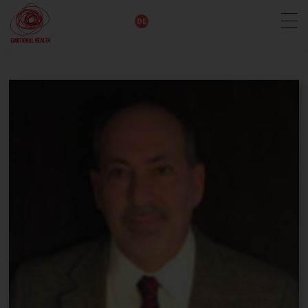
EN
DE
IT
FR
HU
ES