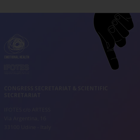
CONGRESS SECRETARIAT & SCIENTIFIC
SECRETARIAT
IFOTES c/o ARTESS
Via Argentina, 16
33100 Udine - Italy