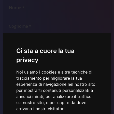
Ci sta a cuore la tua
privacy
Noi usiamo i cookies e altre tecniche di
tracciamento per migliorare la tua
esperienza di navigazione nel nostro sito,
Ho letto e compreso la
Informativa sulla Privacy mostrata
qui
e acconsento all'utilizzo dei dati personali forniti.
per mostrarti contenuti personalizzati e
annunci mirati, per analizzare il traffico
sul nostro sito, e per capire da dove
arrivano i nostri visitatori.
Iscriviti