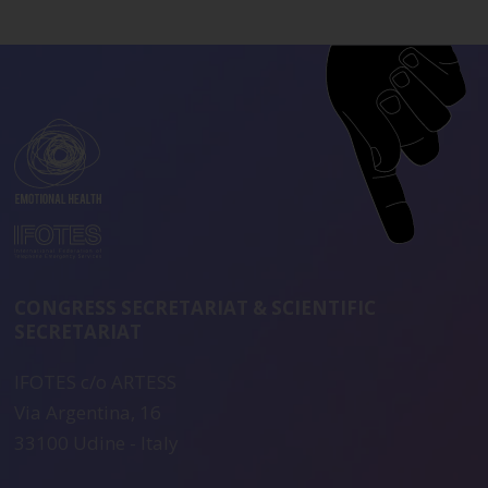
CONGRESS SECRETARIAT & SCIENTIFIC
SECRETARIAT
IFOTES c/o ARTESS
Via Argentina, 16
33100 Udine - Italy