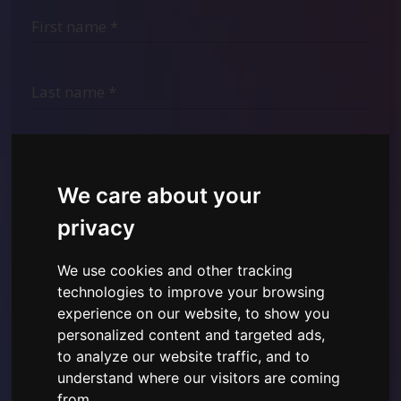
We care about your
privacy
We use cookies and other tracking
technologies to improve your browsing
I have read and understood the
Privacy Policy shown
experience on our website, to show you
here
and give consent to the use of the personal data
provided.
personalized content and targeted ads,
to analyze our website traffic, and to
understand where our visitors are coming
from.