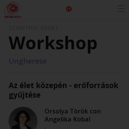
EN
DE
IT
FR
HU
ES
SCIENTIFIC EVENT
Workshop
Ungherese
Az élet közepén - erőforrások
gyűjtése
Orsolya Török con
Angelika Kobal