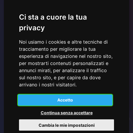
Ci sta a cuore la tua
privacy
Noi usiamo i cookies e altre tecniche di
tracciamento per migliorare la tua
Ho letto e compreso la
Informativa sulla Privacy mostrata
esperienza di navigazione nel nostro sito,
qui
e acconsento all'utilizzo dei dati personali forniti.
per mostrarti contenuti personalizzati e
annunci mirati, per analizzare il traffico
sul nostro sito, e per capire da dove
arrivano i nostri visitatori.
Iscriviti
Accetto
Continua senza accettare
Cambia le mie impostazioni