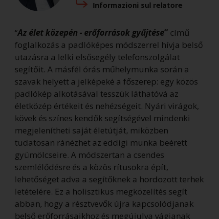
Informazioni sul relatore
“
Az élet közepén - erőforrások gyűjtése
”
című
foglalkozás a padlóképes módszerrel hívja belső
utazásra a lelki elsősegély telefonszolgálat
segítőit. A másfél órás műhelymunka során a
szavak helyett a jelképeké a főszerep: egy közös
padlókép alkotásával tesszük láthatóvá az
életközép értékeit és nehézségeit. Nyári virágok,
kövek és színes kendők segítségével mindenki
megjelenítheti saját életútját, miközben
tudatosan ránézhet az eddigi munka beérett
gyümölcseire. A módszertan a csendes
szemlélődésre és a közös rítusokra épít,
lehetőséget adva a segítőknek a hordozott terhek
letételére. Ez a holisztikus megközelítés segít
abban, hogy a résztvevők újra kapcsolódjanak
belső erőforrásaikhoz és megújulva vágjanak