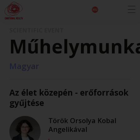
EN
DE
IT
FR
HU
ES
SCIENTIFIC EVENT
Műhelymunk
Magyar
Az élet közepén - erőforrások
gyűjtése
Török Orsolya Kobal
Angelikával