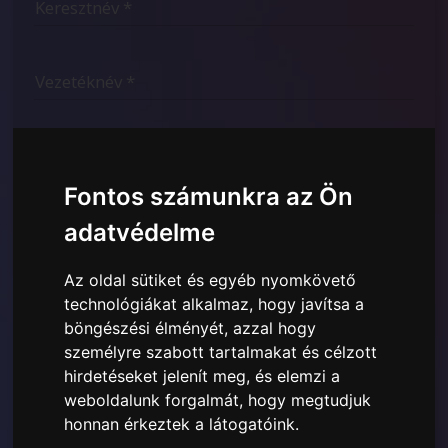
Fontos számunkra az Ön
adatvédelme
Az oldal sütiket és egyéb nyomkövető
technológiákat alkalmaz, hogy javítsa a
Elolvastam és megértettem a
Itt bemutatott Adatvédelmi
böngészési élményét, azzal hogy
szabályzatot
és hozzájárulok a megadott személyes
adatok felhasználásához.
személyre szabott tartalmakat és célzott
hirdetéseket jelenít meg, és elemzi a
weboldalunk forgalmát, hogy megtudjuk
honnan érkeztek a látogatóink.
Feliratkozás