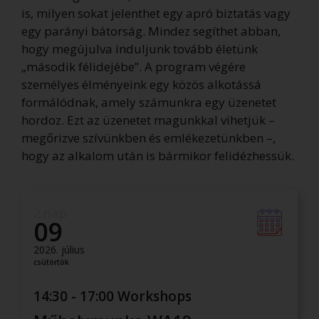
is, milyen sokat jelenthet egy apró biztatás vagy
egy parányi bátorság. Mindez segíthet abban,
hogy megújulva induljunk tovább életünk
„második félidejébe”. A program végére
személyes élményeink egy közös alkotássá
formálódnak, amely számunkra egy üzenetet
hordoz. Ezt az üzenetet magunkkal vihetjük –
megőrizve szívünkben és emlékezetünkben –,
hogy az alkalom után is bármikor felidézhessük.
2.nap
09
2026. július
csütörtök
14:30 - 17:00 Workshops