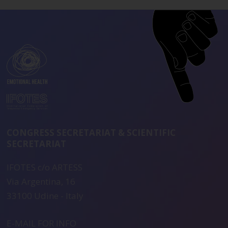
CONGRESS SECRETARIAT & SCIENTIFIC
SECRETARIAT
IFOTES c/o ARTESS
Via Argentina, 16
33100 Udine - Italy
E-MAIL FOR INFO