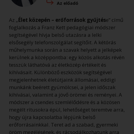
Az előadó
Az „
Élet közepén – erőforrások gyűjtés
e” című
foglalkozás a Franz Kett pedagógiai módszer
segítségével hívja belső utazásra a lelki
elsősegély telefonszolgálat segítőit. A kétórás
műhelymunka során a szavak helyett a jelképek
kerülnek a középpontba: egy közös alkotás révén
tesszük láthatóvá az életközép értékeit és
kihívásait. Különböző eszközök segítségével
megjelenhetnek életútjaink állomásai, eddigi
munkánk beérett gyümölcsei, a jelen időszak
kihívásai, valamint a jövő örömei és reményei. A
módszer a csendes szemlélődésre és a közösen
megélt rítusokra épül, lehetőséget teremtve arra,
hogy újra kapcsolatba lépjünk belső
erőforrásainkkal. Teret ad a szabad, gyermeki
öröm megélésének, és rácsodálkozhatunk arra