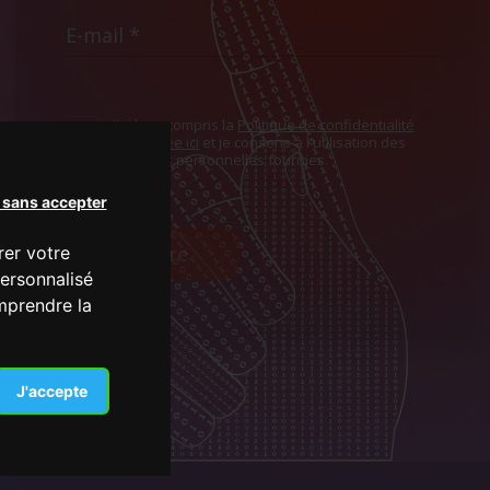
J'ai lu et compris la
Politique de confidentialité
présentée ici
et je consens à l'utilisation des
données personnelles fournies.
 sans accepter
S'inscrire
rer votre
ersonnalisé
omprendre la
J'accepte