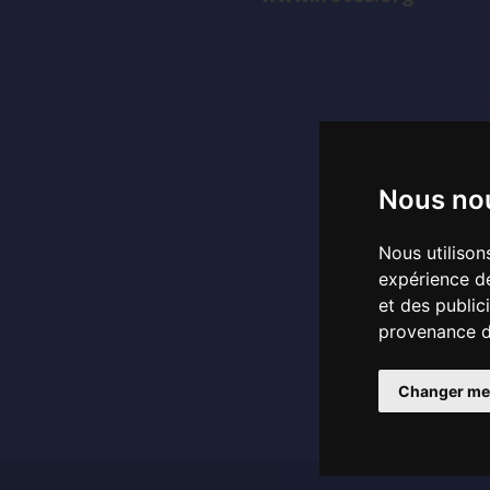
Nous nou
Nous utilison
expérience de
et des public
provenance de
Changer me