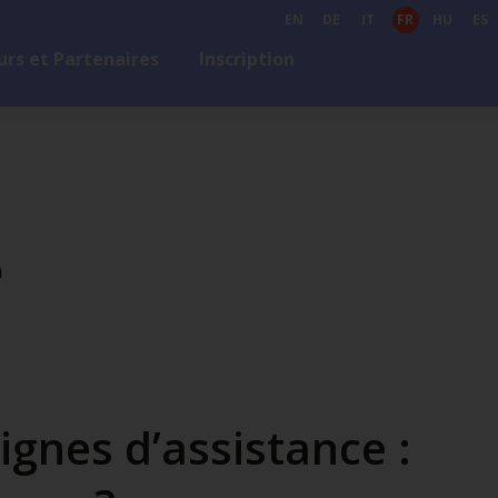
EN
DE
IT
FR
HU
ES
rs et Partenaires
Inscription
e
lignes d’assistance :