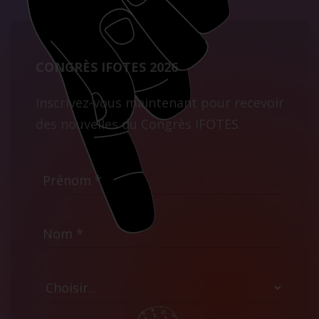
CONGRÈS IFOTES 2026
Inscrivez-vous maintenant pour recevoir
des nouvelles du Congrès IFOTES.