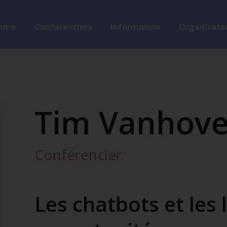
mme
Conférenciers
Information
Organisateu
Tim Vanhov
Conférencier
Les chatbots et les 