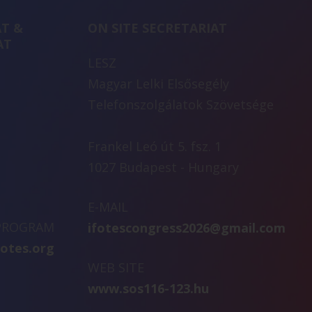
T &
ON SITE SECRETARIAT
AT
LESZ
Magyar Lelki Elsősegély
Telefonszolgálatok Szövetsége
Frankel Leó út 5. fsz. 1
1027 Budapest - Hungary
E-MAIL
 PROGRAM
ifotescongress2026@gmail.com
fotes.org
WEB SITE
www.sos116-123.hu