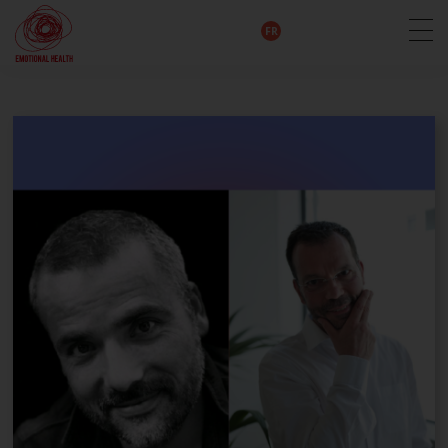
EN
DE
IT
FR
HU
ES