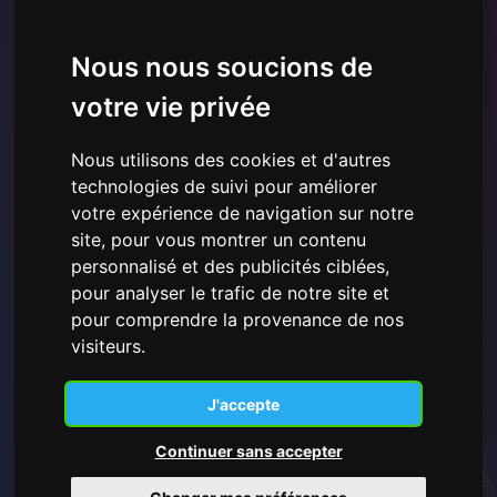
Nous nous soucions de
votre vie privée
Nous utilisons des cookies et d'autres
technologies de suivi pour améliorer
votre expérience de navigation sur notre
J'ai lu et compris la
Politique de confidentialité
présentée ici
et je consens à l'utilisation des données
site, pour vous montrer un contenu
personnelles fournies.
personnalisé et des publicités ciblées,
pour analyser le trafic de notre site et
pour comprendre la provenance de nos
visiteurs.
S'inscrire
J'accepte
Continuer sans accepter