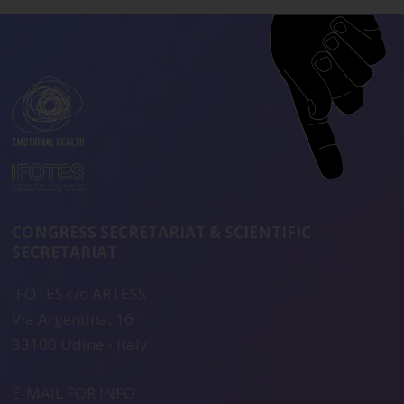
CONGRESS SECRETARIAT & SCIENTIFIC
SECRETARIAT
IFOTES c/o ARTESS
Via Argentina, 16
33100 Udine - Italy
E-MAIL FOR INFO