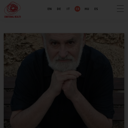
EN
DE
IT
FR
HU
ES