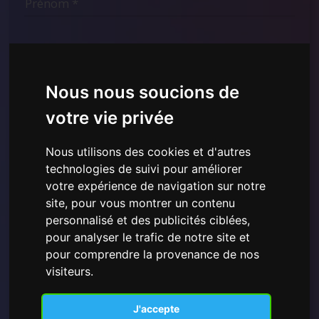
Nous nous soucions de
votre vie privée
Nous utilisons des cookies et d'autres
technologies de suivi pour améliorer
votre expérience de navigation sur notre
site, pour vous montrer un contenu
J'ai lu et compris la
Politique de confidentialité
personnalisé et des publicités ciblées,
présentée ici
et je consens à l'utilisation des données
pour analyser le trafic de notre site et
personnelles fournies.
pour comprendre la provenance de nos
visiteurs.
J'accepte
S'inscrire