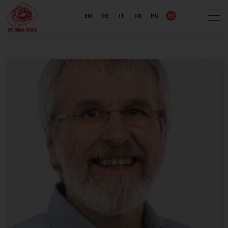
EN
DE
IT
FR
HU
ES