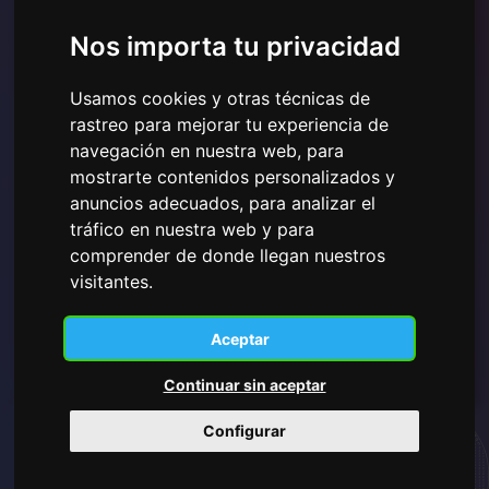
Nos importa tu privacidad
Usamos cookies y otras técnicas de
rastreo para mejorar tu experiencia de
navegación en nuestra web, para
mostrarte contenidos personalizados y
He leído y comprendido la
Política de Privacidad
mostrada aquí
y doy mi consentimiento para el uso de
anuncios adecuados, para analizar el
los datos personales proporcionados.
tráfico en nuestra web y para
comprender de donde llegan nuestros
visitantes.
Suscribirse
Aceptar
Continuar sin aceptar
Configurar