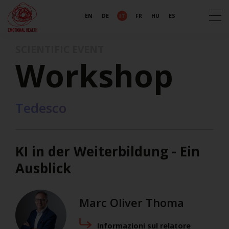
EN
DE
IT
FR
HU
ES
SCIENTIFIC EVENT
Workshop
Tedesco
KI in der Weiterbildung - Ein
Ausblick
Marc Oliver Thoma
Informazioni sul relatore