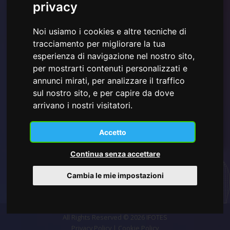
privacy
Noi usiamo i cookies e altre tecniche di
tracciamento per migliorare la tua
Ho letto e compreso la
Informativa sulla Privacy mostrata
esperienza di navigazione nel nostro sito,
qui
e acconsento all'utilizzo dei dati personali forniti.
per mostrarti contenuti personalizzati e
annunci mirati, per analizzare il traffico
sul nostro sito, e per capire da dove
arrivano i nostri visitatori.
Iscriviti
Accetto
Continua senza accettare
Cambia le mie impostazioni
All Rights Reserved © 2026 IFOTES
Privacy Policy
|
Cookie Policy