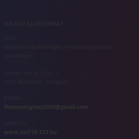
ON SITE SECRETARIAT
LESZ
Magyar Lelki Elsősegély Telefonszolgálatok
Szövetsége
Frankel Leó út 5. fsz. 1
1027 Budapest - Hungary
E-MAIL
ifotescongress2026@gmail.com
WEB SITE
www.sos116-123.hu