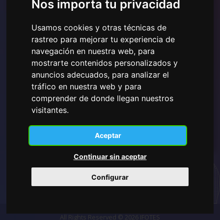
Nos importa tu privacidad
Usamos cookies y otras técnicas de
rastreo para mejorar tu experiencia de
He leído y comprendido la
Política de Privacidad
navegación en nuestra web, para
mostrada aquí
y doy mi consentimiento para el uso de
mostrarte contenidos personalizados y
los datos personales proporcionados.
anuncios adecuados, para analizar el
tráfico en nuestra web y para
comprender de donde llegan nuestros
visitantes.
Suscribirse
Aceptar
Continuar sin aceptar
Configurar
All Rights Reserved © 2026 IFOTES