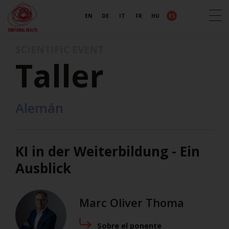
EN
DE
IT
FR
HU
ES
SCIENTIFIC EVENT
Taller
Alemán
KI in der Weiterbildung - Ein
Ausblick
Marc Oliver Thoma
Sobre el ponente