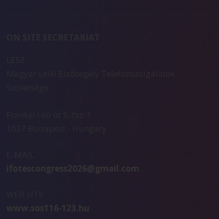
ON SITE SECRETARIAT
LESZ
Magyar Lelki Elsősegély Telefonszolgálatok
Szövetsége
Frankel Leó út 5. fsz. 1
1027 Budapest - Hungary
E-MAIL
ifotescongress2026@gmail.com
WEB SITE
www.sos116-123.hu