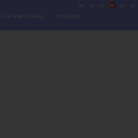
EN
DE
IT
FR
HU
ES
rs et Partenaires
Inscription