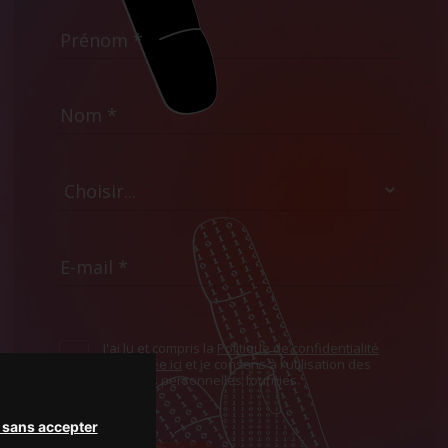
J'ai lu et compris la
Politique de confidentialité
présentée ici
et je consens à l'utilisation des
données personnelles fournies.
 sans accepter