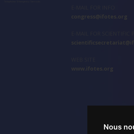
E-MAIL FOR INFO
congress@ifotes.org
E-MAIL FOR SCIENTIFIC
scientificsecretariat@i
WEB SITE
www.ifotes.org
Nous nou