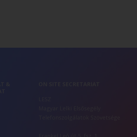
T &
ON SITE SECRETARIAT
AT
LESZ
Magyar Lelki Elsősegély
Telefonszolgálatok Szövetsége
Frankel Leó út 5. fsz. 1