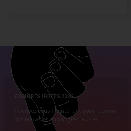
CONGRÈS IFOTES 2026
Inscrivez-vous maintenant pour recevoir
des nouvelles du Congrès IFOTES.