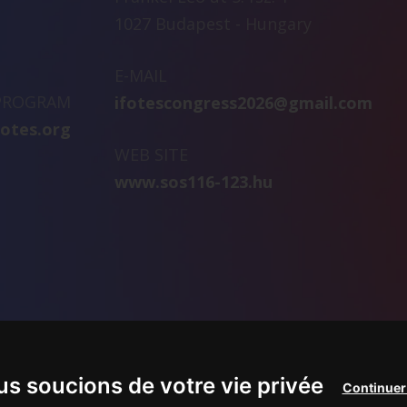
1027 Budapest - Hungary
E-MAIL
 PROGRAM
ifotescongress2026@gmail.com
fotes.org
WEB SITE
www.sos116-123.hu
s soucions de votre vie privée
Continuer