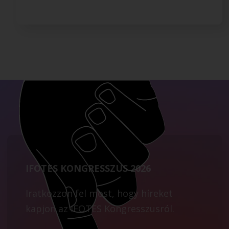
IFOTES KONGRESSZUS 2026
Iratkozzon fel most, hogy híreket
kapjon az IFOTES Kongresszusról.