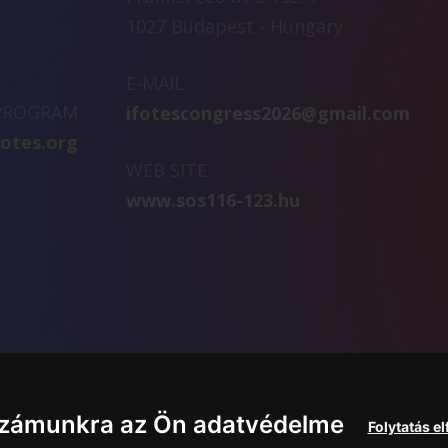
1027 Budapest - Hungary
E-MAIL
 PROGRAM
ifotescongress2026@gmail.com
fotes.org
WEB SITE
www.sos116-123.hu
számunkra az Ön adatvédelme
Folytatás e