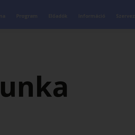
ma
Program
Előadók
Információ
Szervez
unka