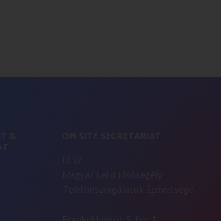
T &
ON SITE SECRETARIAT
AT
LESZ
Magyar Lelki Elsősegély
Telefonszolgálatok Szövetsége
Frankel Leó út 5. fsz. 1