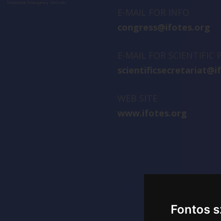
E-MAIL FOR INFO
congress@ifotes.org
E-MAIL FOR SCIENTIFIC
scientificsecretariat@i
WEB SITE
www.ifotes.org
Fontos 