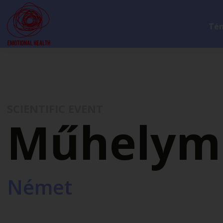
Té
SCIENTIFIC EVENT
Műhelym
Német