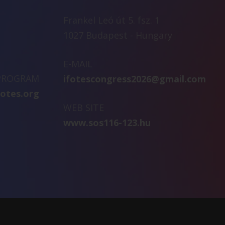
Frankel Leó út 5. fsz. 1
1027 Budapest - Hungary
E-MAIL
 PROGRAM
ifotescongress2026@gmail.com
fotes.org
WEB SITE
www.sos116-123.hu