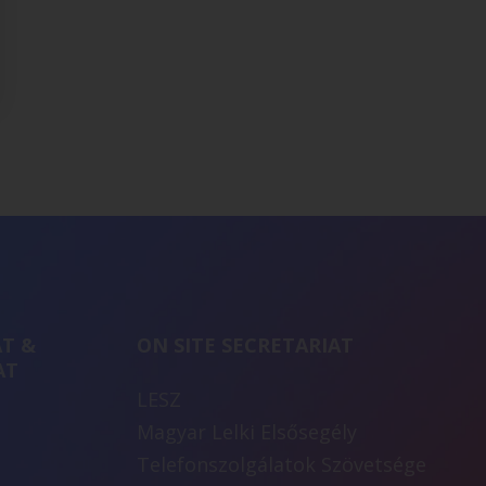
T &
ON SITE SECRETARIAT
AT
LESZ
Magyar Lelki Elsősegély
Telefonszolgálatok Szövetsége