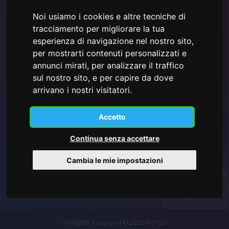
Noi usiamo i cookies e altre tecniche di
tracciamento per migliorare la tua
esperienza di navigazione nel nostro sito,
per mostrarti contenuti personalizzati e
Ho letto e compreso la
Informativa sulla Privacy mostrata
annunci mirati, per analizzare il traffico
qui
e acconsento all'utilizzo dei dati personali forniti.
sul nostro sito, e per capire da dove
arrivano i nostri visitatori.
Accetto
Iscriviti
Continua senza accettare
Cambia le mie impostazioni
All Rights Reserved © 2026 IFOTES