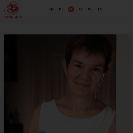
EN
DE
IT
FR
HU
ES