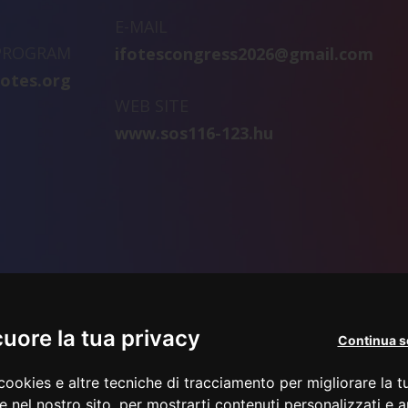
E-MAIL
 PROGRAM
ifotescongress2026@gmail.com
fotes.org
WEB SITE
www.sos116-123.hu
cuore la tua privacy
Continua s
cookies e altre tecniche di tracciamento per migliorare la 
e nel nostro sito, per mostrarti contenuti personalizzati e a