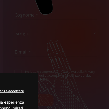
Ho letto e compreso la
Informativa sulla Privacy
mostrata qui
e acconsento all'utilizzo dei dati
personali forniti.
enza accettare
Iscriviti
tua esperienza
nnunci mirati,