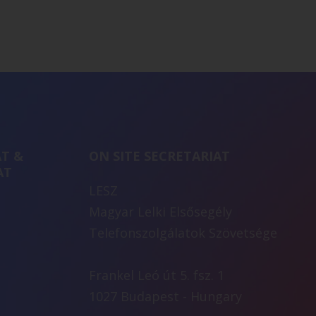
T &
ON SITE SECRETARIAT
AT
LESZ
Magyar Lelki Elsősegély
Telefonszolgálatok Szövetsége
Frankel Leó út 5. fsz. 1
1027 Budapest - Hungary