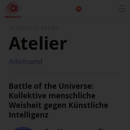
EN
DE
IT
FR
HU
ES
SCIENTIFIC EVENT
Atelier
Allemand
Battle of the Universe:
Kollektive menschliche
Weisheit gegen Künstliche
Intelligenz