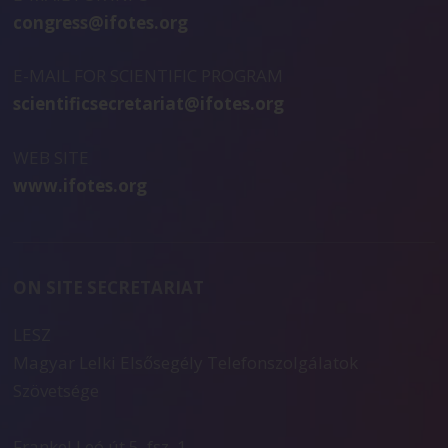
congress@ifotes.org
E-MAIL FOR SCIENTIFIC PROGRAM
scientificsecretariat@ifotes.org
WEB SITE
www.ifotes.org
ON SITE SECRETARIAT
LESZ
Magyar Lelki Elsősegély Telefonszolgálatok
Szövetsége
Frankel Leó út 5. fsz. 1