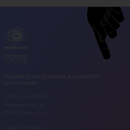
CONGRESS SECRETARIAT & SCIENTIFIC
SECRETARIAT
IFOTES c/o ARTESS
Via Argentina, 16
33100 Udine - Italy
E-MAIL FOR INFO