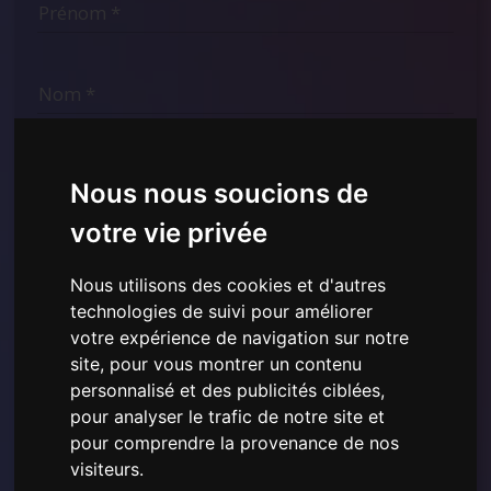
Nous nous soucions de
votre vie privée
Nous utilisons des cookies et d'autres
technologies de suivi pour améliorer
votre expérience de navigation sur notre
J'ai lu et compris la
Politique de confidentialité
site, pour vous montrer un contenu
présentée ici
et je consens à l'utilisation des données
personnelles fournies.
personnalisé et des publicités ciblées,
pour analyser le trafic de notre site et
pour comprendre la provenance de nos
visiteurs.