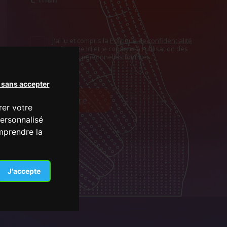
J'ai lu et compris la
Politique de confidentialité
présentée ici
et je consens à l'utilisation des
données personnelles fournies.
 sans accepter
S'inscrire
rer votre
ersonnalisé
omprendre la
J'accepte