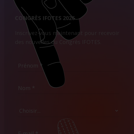
CONGRÈS IFOTES 2026
Inscrivez-vous maintenant pour recevoir
des nouvelles du Congrès IFOTES.