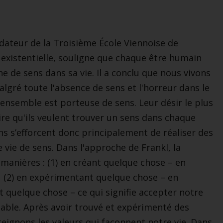
ndateur de la Troisième École Viennoise de
 existentielle, souligne que chaque être humain
e de sens dans sa vie. Il a conclu que nous vivons
algré toute l'absence de sens et l'horreur dans le
 ensemble est porteuse de sens. Leur désir le plus
dire qu'ils veulent trouver un sens dans chaque
ns s’efforcent donc principalement de réaliser des
e vie de sens. Dans l'approche de Frankl, la
s manières : (1) en créant quelque chose – en
 (2) en expérimentant quelque chose – en
t quelque chose – ce qui signifie accepter notre
eable. Après avoir trouvé et expérimenté des
tteignons les valeurs qui façonnent notre vie. Dans