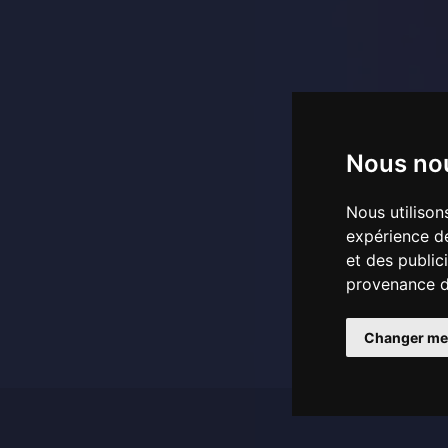
Nous nou
Nous utilison
expérience de
et des public
provenance de
Changer me