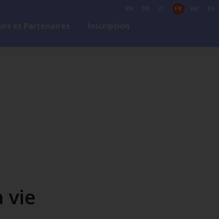
EN
DE
IT
FR
HU
ES
rs et Partenaires
Inscription
 vie