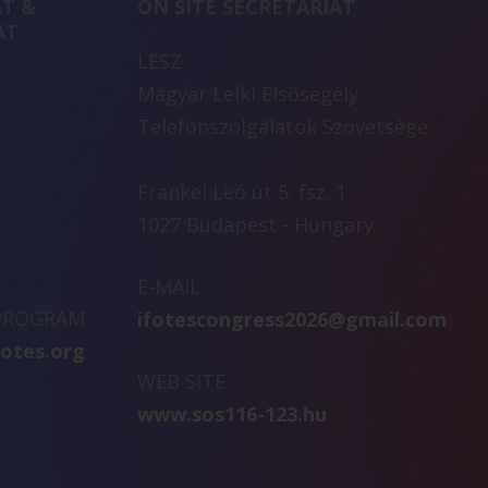
T &
ON SITE SECRETARIAT
AT
LESZ
Magyar Lelki Elsősegély
Telefonszolgálatok Szövetsége
Frankel Leó út 5. fsz. 1
1027 Budapest - Hungary
E-MAIL
 PROGRAM
ifotescongress2026@gmail.com
fotes.org
WEB SITE
www.sos116-123.hu