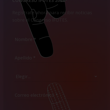
CONGRESO IFOTES 2026
Regístrate ahora para recibir noticias
sobre el Congreso IFOTES.