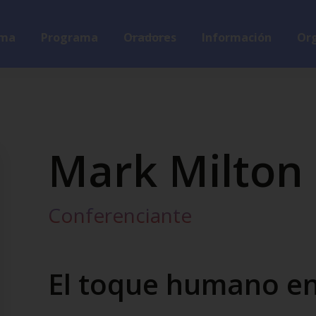
ma
Programa
Oradores
Información
Org
Mark Milton
Conferenciante
El toque humano en