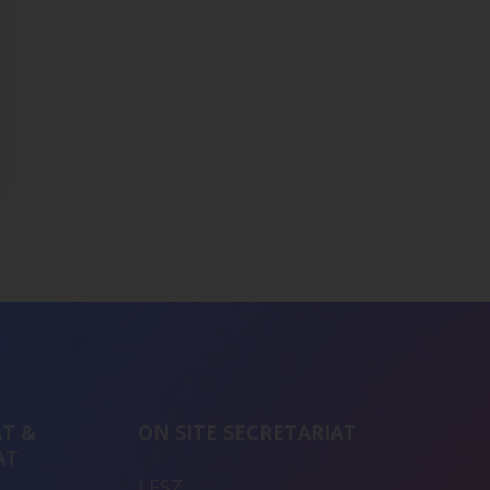
T &
ON SITE SECRETARIAT
AT
LESZ