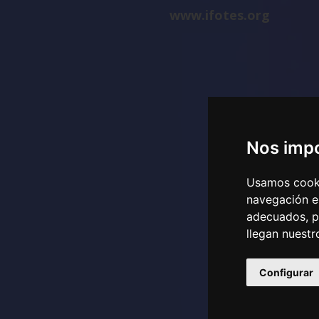
www.ifotes.org
Nos impo
Usamos cookie
navegación e
adecuados, p
llegan nuestro
Configurar