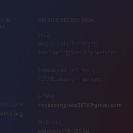
T &
ON SITE SECRETARIAT
AT
LESZ
Magyar Lelki Elsősegély
Telefonszolgálatok Szövetsége
Frankel Leó út 5. fsz. 1
1027 Budapest - Hungary
E-MAIL
 PROGRAM
ifotescongress2026@gmail.com
fotes.org
WEB SITE
www.sos116-123.hu