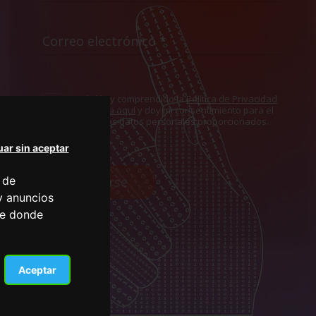
He leído y comprendido la
Política de Privacidad
mostrada aquí
y doy mi consentimiento para el
uso de los datos personales proporcionados.
ar sin aceptar
Suscribirse
 de
y anuncios
de donde
Aceptar