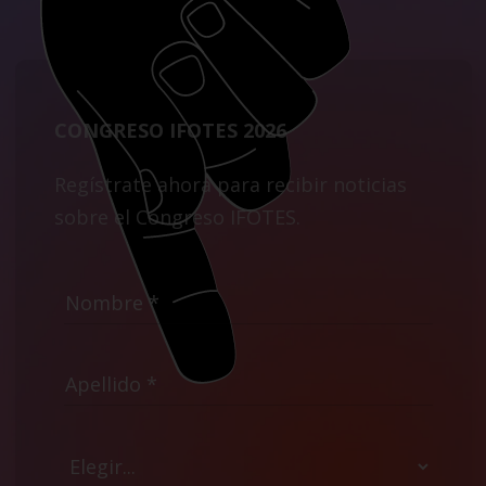
CONGRESO IFOTES 2026
Regístrate ahora para recibir noticias
sobre el Congreso IFOTES.