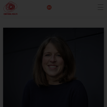
EN
DE
IT
FR
HU
ES