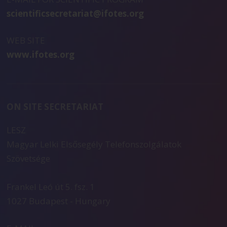
scientificsecretariat@ifotes.org
WEB SITE
www.ifotes.org
ON SITE SECRETARIAT
LESZ
Magyar Lelki Elsősegély Telefonszolgálatok
Szövetsége
Frankel Leó út 5. fsz. 1
1027 Budapest - Hungary