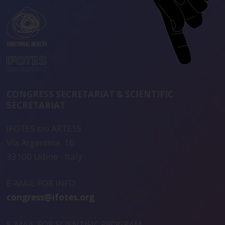
CONGRESS SECRETARIAT & SCIENTIFIC
SECRETARIAT
IFOTES c/o ARTESS
Via Argentina, 16
33100 Udine - Italy
E-MAIL FOR INFO
congress@ifotes.org
E-MAIL FOR SCIENTIFIC PROGRAM