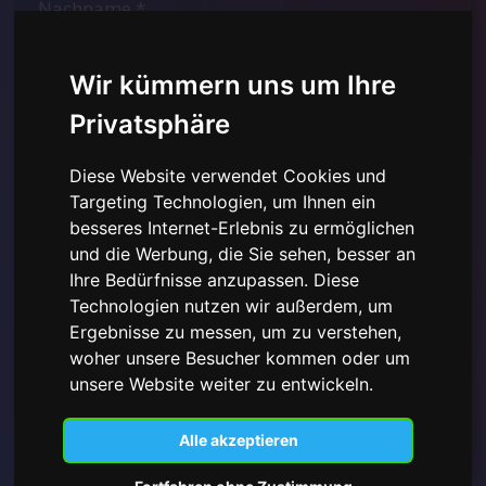
Wir kümmern uns um Ihre
Privatsphäre
Diese Website verwendet Cookies und
Targeting Technologien, um Ihnen ein
besseres Internet-Erlebnis zu ermöglichen
und die Werbung, die Sie sehen, besser an
Ich habe die
Datenschutzerklärung hier gelesen und
verstanden
und stimme der Verwendung der
Ihre Bedürfnisse anzupassen. Diese
bereitgestellten personenbezogenen Daten zu.
Technologien nutzen wir außerdem, um
Ergebnisse zu messen, um zu verstehen,
woher unsere Besucher kommen oder um
unsere Website weiter zu entwickeln.
Abonnieren
Alle akzeptieren