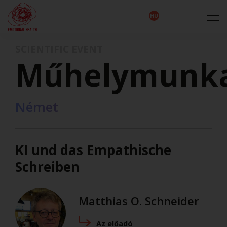
EN
DE
IT
FR
HU
ES
SCIENTIFIC EVENT
Műhelymunk
Német
KI und das Empathische
Schreiben
Matthias O. Schneider
Az előadó