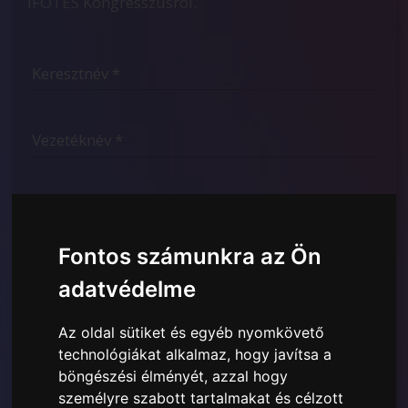
IFOTES Kongresszusról.
Fontos számunkra az Ön
adatvédelme
Az oldal sütiket és egyéb nyomkövető
Elolvastam és megértettem a
Itt bemutatott Adatvédelmi
technológiákat alkalmaz, hogy javítsa a
szabályzatot
és hozzájárulok a megadott személyes
böngészési élményét, azzal hogy
adatok felhasználásához.
személyre szabott tartalmakat és célzott