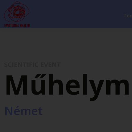
Té
SCIENTIFIC EVENT
Műhelym
Német