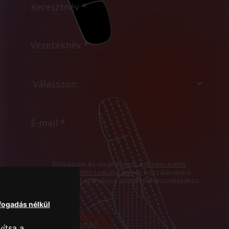
Elolvastam és megértettem a
Itt bemutatott
Adatvédelmi szabályzatot
és hozzájárulok a
megadott személyes adatok felhasználásához.
lfogadás nélkül
Feliratkozás
ítsa a