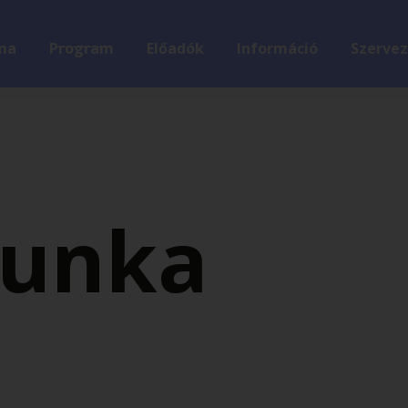
ma
Program
Előadók
Információ
Szervez
unka