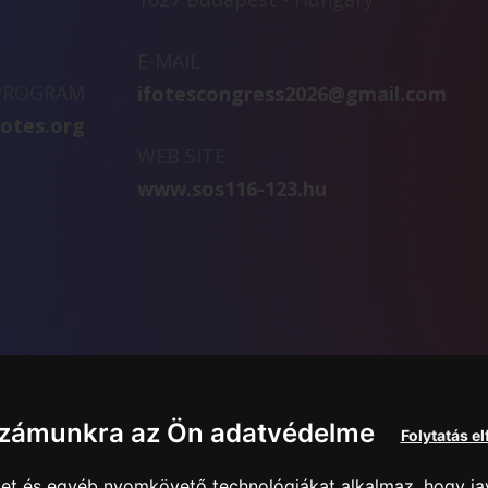
E-MAIL
 PROGRAM
ifotescongress2026@gmail.com
fotes.org
WEB SITE
www.sos116-123.hu
számunkra az Ön adatvédelme
Folytatás e
iket és egyéb nyomkövető technológiákat alkalmaz, hogy jav