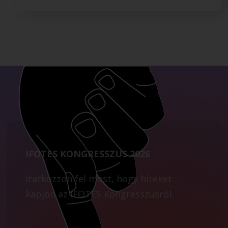
IFOTES KONGRESSZUS 2026
Iratkozzon fel most, hogy híreket
kapjon az IFOTES Kongresszusról.