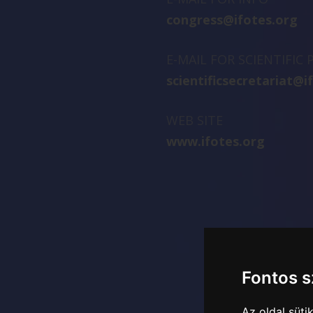
congress@ifotes.org
E-MAIL FOR SCIENTIFIC
scientificsecretariat@i
WEB SITE
www.ifotes.org
Fontos 
Az oldal süt