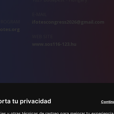
E-MAIL
 PROGRAM
ifotescongress2026@gmail.com
fotes.org
WEB SITE
www.sos116-123.hu
rta tu privacidad
Continu
s y otras técnicas de rastreo para mejorar tu experiencia