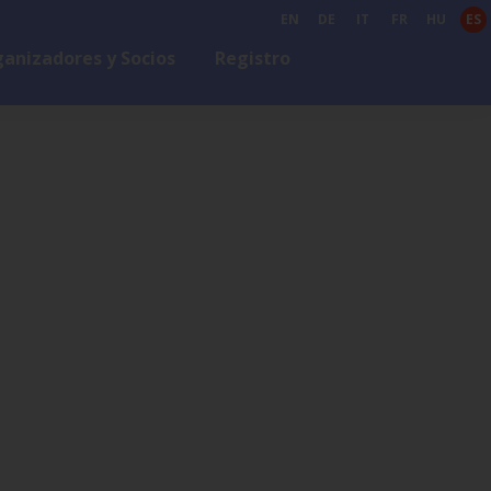
EN
DE
IT
FR
HU
ES
anizadores y Socios
Registro