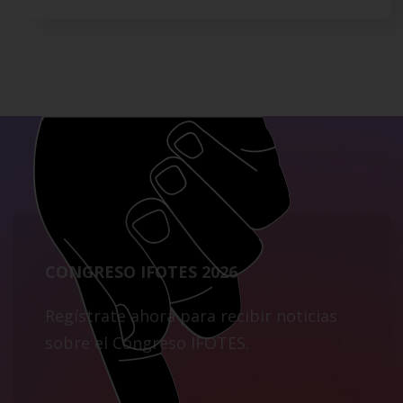
CONGRESO IFOTES 2026
Regístrate ahora para recibir noticias
sobre el Congreso IFOTES.