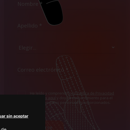
He leído y comprendido la
Política de Privacidad
mostrada aquí
y doy mi consentimiento para el
uso de los datos personales proporcionados.
ar sin aceptar
Suscribirse
 de