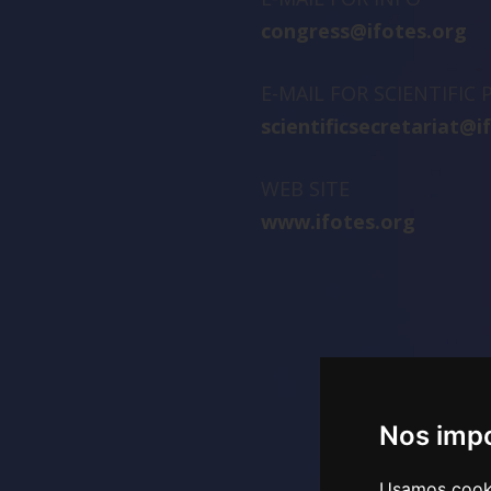
congress@ifotes.org
E-MAIL FOR SCIENTIFIC
scientificsecretariat@i
WEB SITE
www.ifotes.org
Nos impo
Usamos cookie