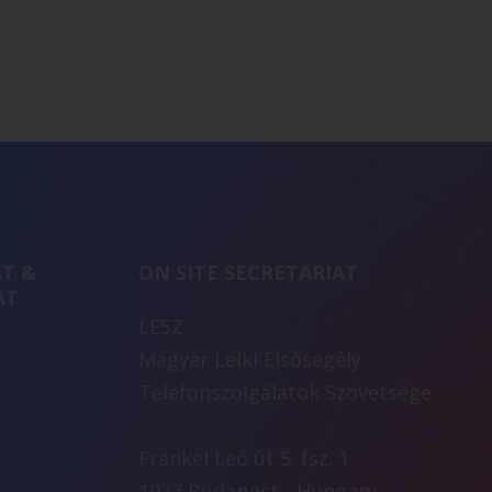
T &
ON SITE SECRETARIAT
AT
LESZ
Magyar Lelki Elsősegély
Telefonszolgálatok Szövetsége
Frankel Leó út 5. fsz. 1
1027 Budapest - Hungary