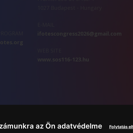
1027 Budapest - Hungary
E-MAIL
 PROGRAM
ifotescongress2026@gmail.com
fotes.org
WEB SITE
www.sos116-123.hu
számunkra az Ön adatvédelme
Folytatás e