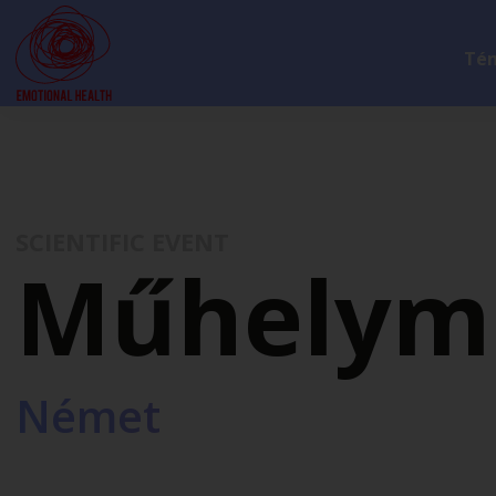
Té
SCIENTIFIC EVENT
Műhelym
Német