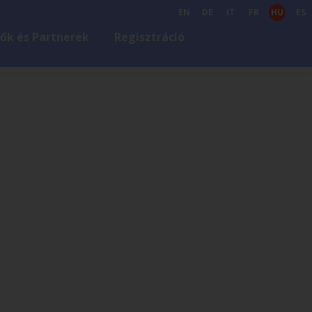
EN
DE
IT
FR
HU
ES
ők és Partnerek
Regisztráció