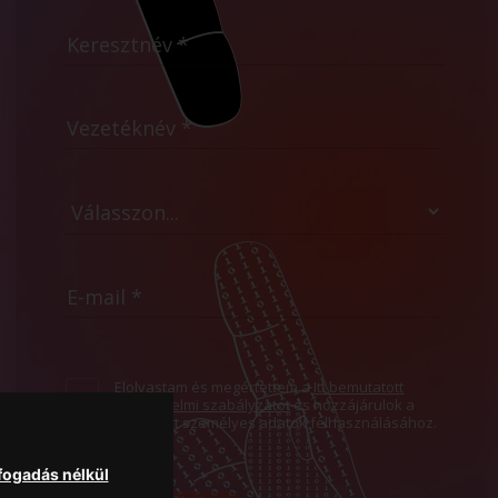
Elolvastam és megértettem a
Itt bemutatott
Adatvédelmi szabályzatot
és hozzájárulok a
megadott személyes adatok felhasználásához.
lfogadás nélkül