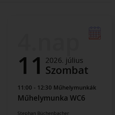
4.nap
11
2026. július
Szombat
11:00 - 12:30 Műhelymunkák
Műhelymunka WC6
Stephan Büchenbacher