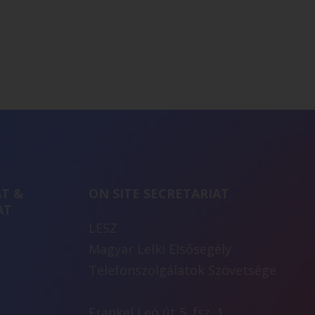
T &
ON SITE SECRETARIAT
AT
LESZ
Magyar Lelki Elsősegély
Telefonszolgálatok Szövetsége
Frankel Leó út 5. fsz. 1