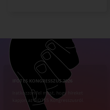
IFOTES KONGRESSZUS 2026
Iratkozzon fel most, hogy híreket
kapjon az IFOTES Kongresszusról.