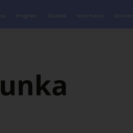
ma
Program
Előadók
Információ
Szervez
unka