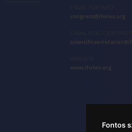
E-MAIL FOR INFO
congress@ifotes.org
E-MAIL FOR SCIENTIFIC
scientificsecretariat@i
WEB SITE
www.ifotes.org
Fontos 