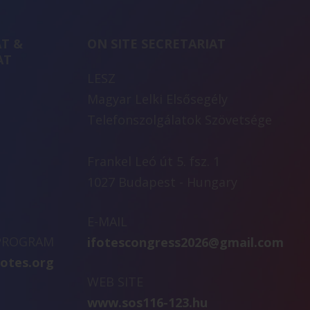
T &
ON SITE SECRETARIAT
AT
LESZ
Magyar Lelki Elsősegély
Telefonszolgálatok Szövetsége
Frankel Leó út 5. fsz. 1
1027 Budapest - Hungary
E-MAIL
 PROGRAM
ifotescongress2026@gmail.com
fotes.org
WEB SITE
www.sos116-123.hu