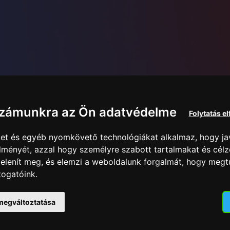
számunkra az Ön adatvédelme
Folytatás e
iket és egyéb nyomkövető technológiákat alkalmaz, hogy jav
lményét, azzal hogy személyre szabott tartalmakat és célz
 jelenít meg, és elemzi a weboldalunk forgalmát, hogy meg
togatóink.
 megváltoztatása