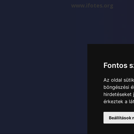
www.ifotes.org
Fontos 
Az oldal süt
böngészési é
hirdetéseket
érkeztek a lá
Beállítások