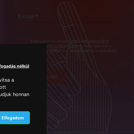
Elolvastam és megértettem a
Itt bemutatott
Adatvédelmi szabályzatot
és hozzájárulok a
megadott személyes adatok felhasználásához.
lfogadás nélkül
Feliratkozás
ítsa a
ott
tudjuk honnan
Elfogadom