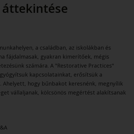
k áttekintése
munkahelyen, a családban, az iskolákban és
ha fájdalmasak, gyakran kimerítőek, mégis
tezésünk számára. A "Restorative Practices"
gyógyítsuk kapcsolatainkat, erősítsük a
. Ahelyett, hogy bűnbakot keresnénk, megnyílik
éget vállaljanak, kölcsönös megértést alakítsanak
Q&A