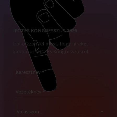
IFOTES KONGRESSZUS 2026
Iratkozzon fel most, hogy híreket
kapjon az IFOTES Kongresszusról.