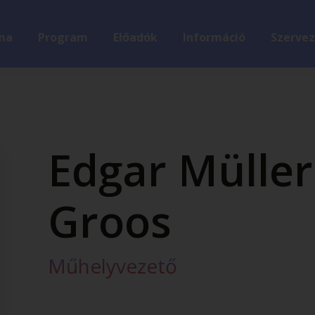
ma
Program
Előadók
Információ
Szervez
Edgar Müller
Groos
Műhelyvezető