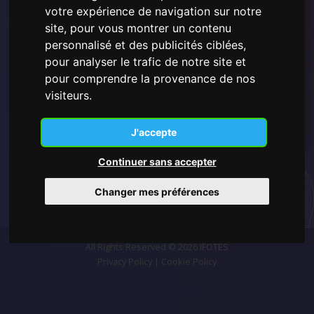
J'ai lu et compris la
Politique de confidentialité
votre expérience de navigation sur notre
présentée ici
et je consens à l'utilisation des données
site, pour vous montrer un contenu
personnelles fournies.
personnalisé et des publicités ciblées,
pour analyser le trafic de notre site et
pour comprendre la provenance de nos
visiteurs.
S'inscrire
J'accepte
Continuer sans accepter
Changer mes préférences
All Rights Reserved © 2026 IFOTES
Privacy Policy
|
Cookie Policy