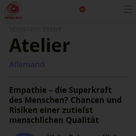
EN
DE
IT
FR
HU
ES
SCIENTIFIC EVENT
Atelier
Allemand
Empathie – die Superkraft
des Menschen? Chancen und
Risiken einer zutiefst
menschlichen Qualität