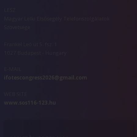
LESZ
Magyar Lelki Elsősegély Telefonszolgálatok
Szövetsége
Frankel Leó út 5. fsz. 1
1027 Budapest - Hungary
E-MAIL
ifotescongress2026@gmail.com
WEB SITE
www.sos116-123.hu