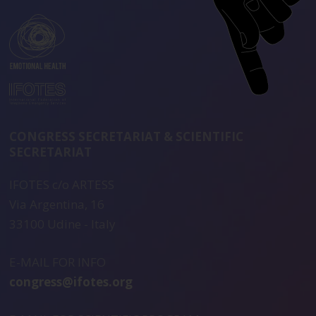
CONGRESS SECRETARIAT & SCIENTIFIC
SECRETARIAT
IFOTES c/o ARTESS
Via Argentina, 16
33100 Udine - Italy
E-MAIL FOR INFO
congress@ifotes.org