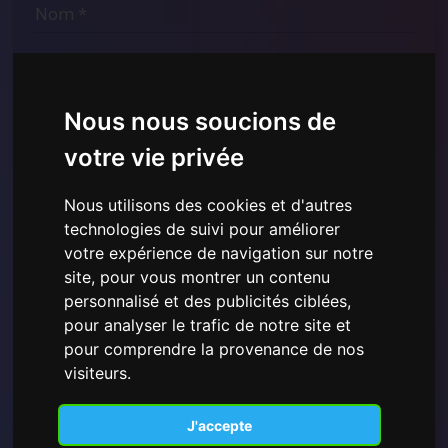
Nous nous soucions de
votre vie privée
Nous utilisons des cookies et d'autres
technologies de suivi pour améliorer
J'ai lu et compris la
Politique de confidentialité
votre expérience de navigation sur notre
présentée ici
et je consens à l'utilisation des données
site, pour vous montrer un contenu
personnelles fournies.
personnalisé et des publicités ciblées,
pour analyser le trafic de notre site et
pour comprendre la provenance de nos
visiteurs.
S'inscrire
J'accepte