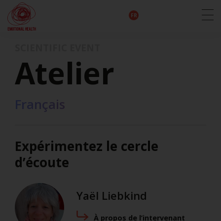
EN
DE
IT
FR
HU
ES
SCIENTIFIC EVENT
Atelier
Français
Expérimentez le cercle
d’écoute
Yaël Liebkind
À propos de l’intervenant