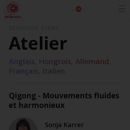
EN
DE
IT
FR
HU
ES
SCIENTIFIC EVENT
Atelier
Anglais, Hongrois, Allemand,
Français, Italien
Qigong - Mouvements fluides
et harmonieux
Sonja Karrer