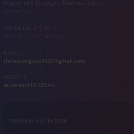
Magyar Lelki Elsősegély Telefonszolgálatok
Szövetsége
Frankel Leó út 5. fsz. 1
1027 Budapest - Hungary
E-MAIL
ifotescongress2026@gmail.com
WEB SITE
www.sos116-123.hu
CONGRÈS IFOTES 2026