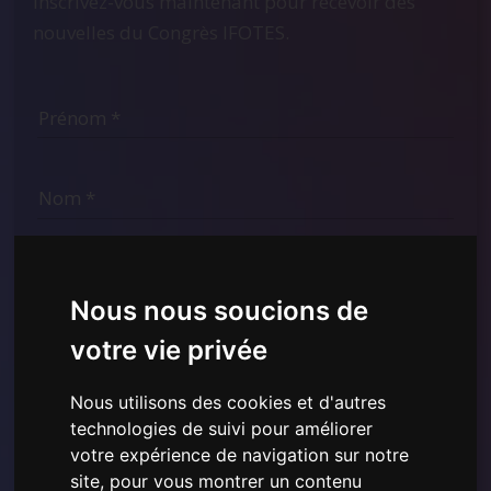
Inscrivez-vous maintenant pour recevoir des
nouvelles du Congrès IFOTES.
Nous nous soucions de
votre vie privée
Nous utilisons des cookies et d'autres
technologies de suivi pour améliorer
J'ai lu et compris la
Politique de confidentialité
votre expérience de navigation sur notre
présentée ici
et je consens à l'utilisation des données
site, pour vous montrer un contenu
personnelles fournies.