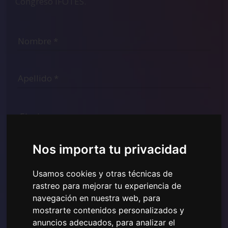
Congreso IFOTES.
Nos importa tu privacidad
Usamos cookies y otras técnicas de
rastreo para mejorar tu experiencia de
He leído y comprendido la
Política de Privacidad
navegación en nuestra web, para
mostrada aquí
y doy mi consentimiento para el uso de
mostrarte contenidos personalizados y
los datos personales proporcionados.
anuncios adecuados, para analizar el