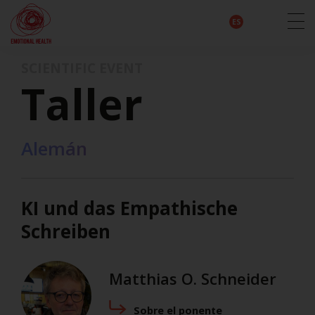
EN
DE
IT
FR
HU
ES
SCIENTIFIC EVENT
Taller
Alemán
KI und das Empathische
Schreiben
Matthias O. Schneider
Sobre el ponente