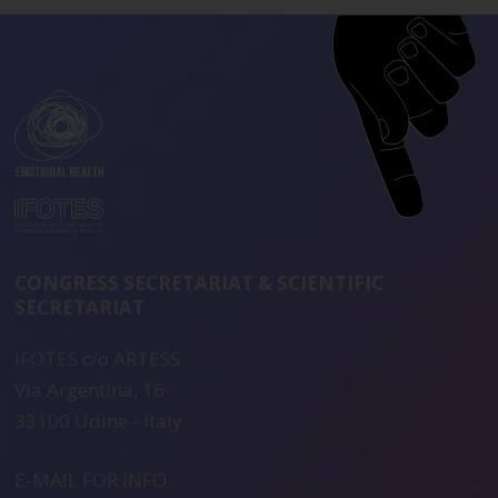
CONGRESS SECRETARIAT & SCIENTIFIC
SECRETARIAT
IFOTES c/o ARTESS
Via Argentina, 16
33100 Udine - Italy
E-MAIL FOR INFO