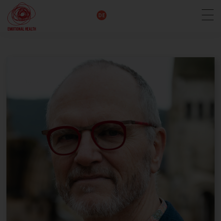
EN
DE
IT
FR
HU
ES