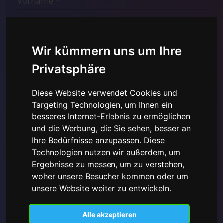
Wir kümmern uns um Ihre
Privatsphäre
Diese Website verwendet Cookies und
Targeting Technologien, um Ihnen ein
besseres Internet-Erlebnis zu ermöglichen
und die Werbung, die Sie sehen, besser an
Ihre Bedürfnisse anzupassen. Diese
Ich habe die
Datenschutzerklärung hier gelesen und
Technologien nutzen wir außerdem, um
verstanden
und stimme der Verwendung der
Ergebnisse zu messen, um zu verstehen,
bereitgestellten personenbezogenen Daten zu.
woher unsere Besucher kommen oder um
unsere Website weiter zu entwickeln.
Alle akzeptieren
Abonnieren