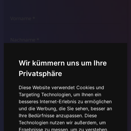
Wir kümmern uns um Ihre
Privatsphäre
Diese Website verwendet Cookies und
Targeting Technologien, um Ihnen ein
besseres Internet-Erlebnis zu ermöglichen
Ich habe die
Datenschutzerklärung hier gelesen und
und die Werbung, die Sie sehen, besser an
verstanden
und stimme der Verwendung der
Ihre Bedürfnisse anzupassen. Diese
bereitgestellten personenbezogenen Daten zu.
Technologien nutzen wir außerdem, um
Ergebnisse zu messen, um zu verstehen,