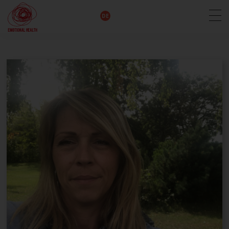
EN
DE
IT
FR
HU
ES