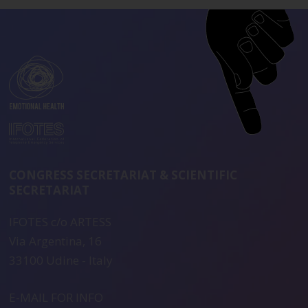
CONGRESS SECRETARIAT & SCIENTIFIC
SECRETARIAT
IFOTES c/o ARTESS
Via Argentina, 16
33100 Udine - Italy
E-MAIL FOR INFO