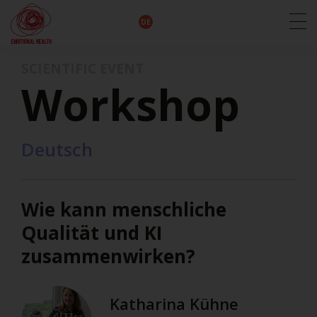
EN
DE
IT
FR
HU
ES
SCIENTIFIC EVENT
Workshop
Deutsch
Wie kann menschliche
Qualität und KI
zusammenwirken?
Katharina Kühne