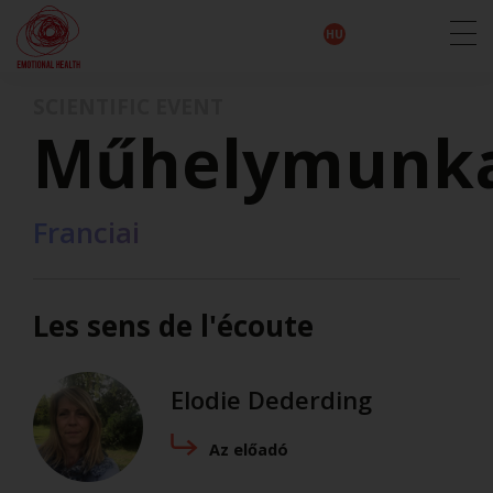
EN
DE
IT
FR
HU
ES
SCIENTIFIC EVENT
Műhelymunk
Franciai
Les sens de l'écoute
Elodie Dederding
Az előadó