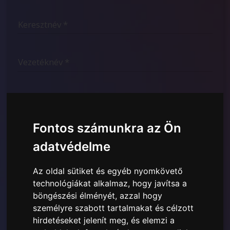
Fontos számunkra az Ön
adatvédelme
Az oldal sütiket és egyéb nyomkövető
Elolvastam és megértettem a
Itt bemutatott Adatvédelmi
technológiákat alkalmaz, hogy javítsa a
szabályzatot
és hozzájárulok a megadott személyes
böngészési élményét, azzal hogy
adatok felhasználásához.
személyre szabott tartalmakat és célzott
hirdetéseket jelenít meg, és elemzi a