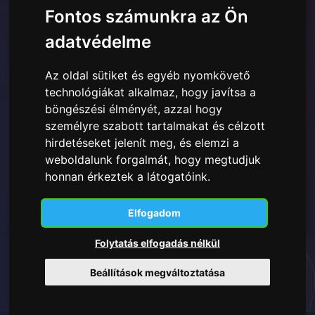
Fontos számunkra az Ön
adatvédelme
Az oldal sütiket és egyéb nyomkövető
technológiákat alkalmaz, hogy javítsa a
Elolvastam és megértettem a
Itt bemutatott Adatvédelmi
szabályzatot
és hozzájárulok a megadott személyes
böngészési élményét, azzal hogy
adatok felhasználásához.
személyre szabott tartalmakat és célzott
hirdetéseket jelenít meg, és elemzi a
weboldalunk forgalmát, hogy megtudjuk
honnan érkeztek a látogatóink.
Feliratkozás
Elfogadom
Folytatás elfogadás nélkül
Beállítások megváltoztatása