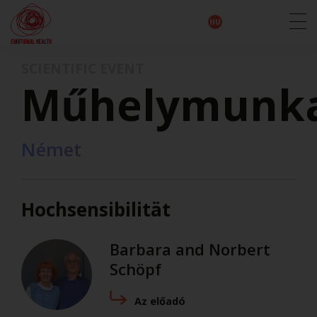
EN
DE
IT
FR
HU
ES
SCIENTIFIC EVENT
Műhelymunk
Német
Hochsensibilität
Barbara and Norbert
Schöpf
Az előadó