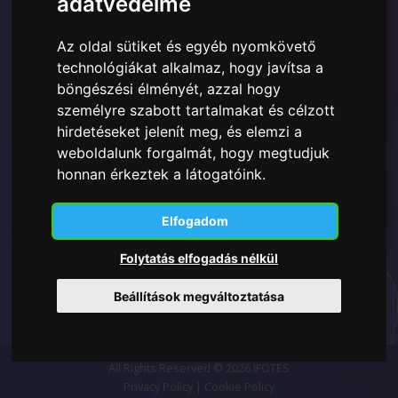
adatvédelme
Az oldal sütiket és egyéb nyomkövető
Elolvastam és megértettem a
Itt bemutatott Adatvédelmi
technológiákat alkalmaz, hogy javítsa a
szabályzatot
és hozzájárulok a megadott személyes
böngészési élményét, azzal hogy
adatok felhasználásához.
személyre szabott tartalmakat és célzott
hirdetéseket jelenít meg, és elemzi a
weboldalunk forgalmát, hogy megtudjuk
honnan érkeztek a látogatóink.
Feliratkozás
Elfogadom
Folytatás elfogadás nélkül
Beállítások megváltoztatása
All Rights Reserved © 2026 IFOTES
Privacy Policy
|
Cookie Policy