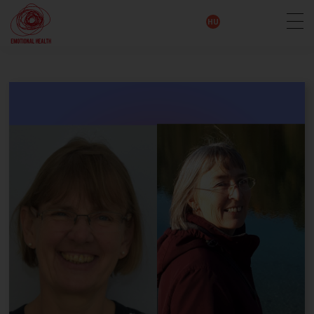
EN
DE
IT
FR
HU
ES