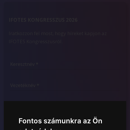
IFOTES KONGRESSZUS 2026
Iratkozzon fel most, hogy híreket kapjon az
IFOTES Kongresszusról.
Fontos számunkra az Ön