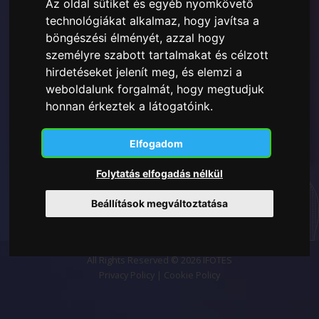
Az oldal sütiket és egyéb nyomkövető
Elolvastam és megértettem a
Itt bemutatott Adatvédelmi
technológiákat alkalmaz, hogy javítsa a
szabályzatot
és hozzájárulok a megadott személyes
böngészési élményét, azzal hogy
adatok felhasználásához.
személyre szabott tartalmakat és célzott
hirdetéseket jelenít meg, és elemzi a
weboldalunk forgalmát, hogy megtudjuk
honnan érkeztek a látogatóink.
Feliratkozás
Elfogadom
Folytatás elfogadás nélkül
Beállítások megváltoztatása
All Rights Reserved © 2026 IFOTES
Privacy Policy
|
Cookie Policy