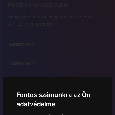
IFOTES KONGRESSZUS 2026
Iratkozzon fel most, hogy híreket kapjon az
IFOTES Kongresszusról.
Fontos számunkra az Ön
adatvédelme