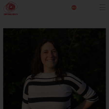
EN
DE
IT
FR
HU
ES