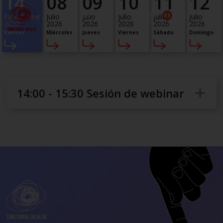
14
08
09
10
11
12
EN
DE
IT
FR
HU
ES
Noviembre
Julio
Julio
Julio
Julio
Julio
Webinar - 14 de noviembre de
2025
2026
2026
2026
2026
2026
Viernes
Miércoles
Jueves
Viernes
Sábado
Domingo
2025
14:00 - 15:30 Sesión de webinar