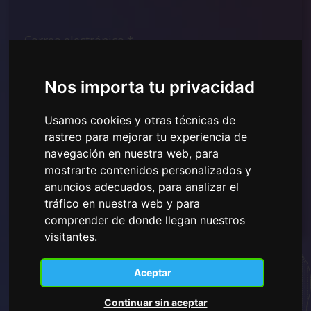
Nos importa tu privacidad
He leído y comprendido la
Política de Privacidad
mostrada aquí
y doy mi consentimiento para el uso de
Usamos cookies y otras técnicas de
los datos personales proporcionados.
rastreo para mejorar tu experiencia de
navegación en nuestra web, para
mostrarte contenidos personalizados y
anuncios adecuados, para analizar el
Suscribirse
tráfico en nuestra web y para
comprender de donde llegan nuestros
visitantes.
Aceptar
Continuar sin aceptar